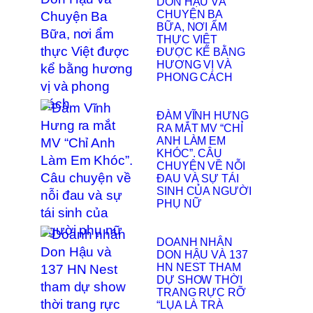
DON HẬU VÀ
CHUYỆN BA
BỮA, NƠI ẨM
THỰC VIỆT
ĐƯỢC KỂ BẰNG
HƯƠNG VỊ VÀ
PHONG CÁCH
ĐÀM VĨNH HƯNG
RA MẮT MV “CHỈ
ANH LÀM EM
KHÓC”. CÂU
CHUYỆN VỀ NỖI
ĐAU VÀ SỰ TÁI
SINH CỦA NGƯỜI
PHỤ NỮ
DOANH NHÂN
DON HẬU VÀ 137
HN NEST THAM
DỰ SHOW THỜI
TRANG RỰC RỠ
“LỤA LÀ TRÀ