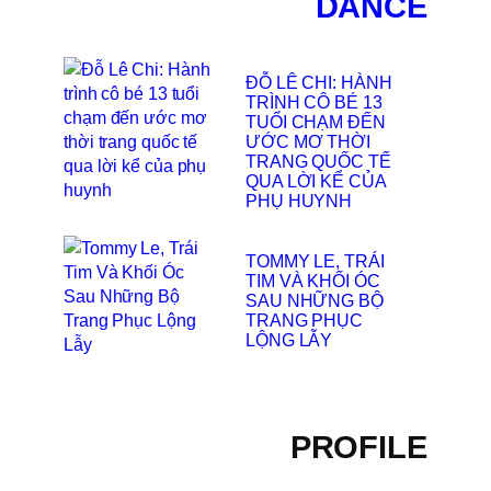
DANCE
ĐỖ LÊ CHI: HÀNH
TRÌNH CÔ BÉ 13
TUỔI CHẠM ĐẾN
ƯỚC MƠ THỜI
TRANG QUỐC TẾ
QUA LỜI KỂ CỦA
PHỤ HUYNH
TOMMY LE, TRÁI
TIM VÀ KHỐI ÓC
SAU NHỮNG BỘ
TRANG PHỤC
LỘNG LẪY
PROFILE