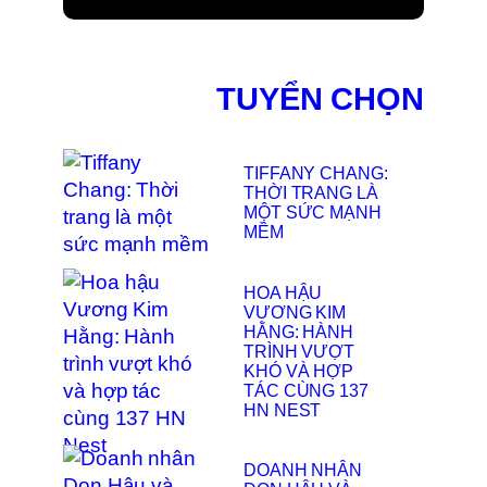
TƯỜNG VÂN
QUẢNG BÁ “PHỐ
LỒNG ĐÈN 2025”
TẠI OTTAWA
TUYỂN CHỌN
TIFFANY CHANG:
THỜI TRANG LÀ
MỘT SỨC MẠNH
MỀM
HOA HẬU
VƯƠNG KIM
HẰNG: HÀNH
TRÌNH VƯỢT
KHÓ VÀ HỢP
TÁC CÙNG 137
HN NEST
DOANH NHÂN