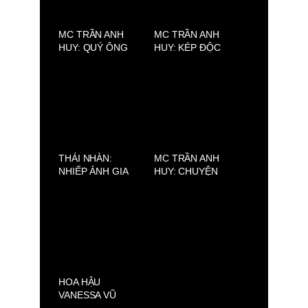
MC TRẦN ANH
MC TRẦN ANH
HUY: QUÝ ÔNG
HUY: KÉP ĐỘC
TIA CHỚP CỦA
TRÊN MÀN ẢNH
SHOWBIZ VIỆT
VIỆT
THÁI NHÀN:
MC TRẦN ANH
NHIẾP ẢNH GIA
HUY: CHUYỆN
HUYỀN THOẠI &
NHÀ CHƯA TỎ
VẺ ĐẸP VIỆT
MÙA 2 – NƠI
VƯỢT THỜI GIAN
NHỮNG TÂM SỰ
GIA ĐÌNH ĐƯỢC
CẤT LỜI
HOA HẬU
VANESSA VŨ