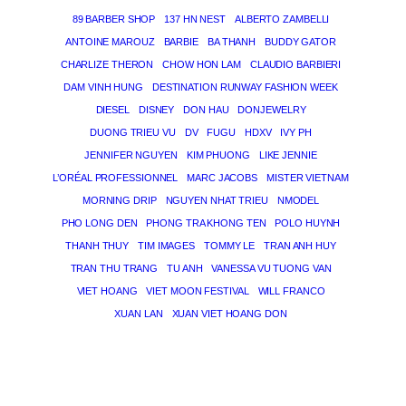
89 BARBER SHOP
137 HN NEST
ALBERTO ZAMBELLI
ANTOINE MAROUZ
BARBIE
BA THANH
BUDDY GATOR
CHARLIZE THERON
CHOW HON LAM
CLAUDIO BARBIERI
DAM VINH HUNG
DESTINATION RUNWAY FASHION WEEK
DIESEL
DISNEY
DON HAU
DONJEWELRY
DUONG TRIEU VU
DV
FUGU
HDXV
IVY PH
JENNIFER NGUYEN
KIM PHUONG
LIKE JENNIE
L’ORÉAL PROFESSIONNEL
MARC JACOBS
MISTER VIETNAM
MORNING DRIP
NGUYEN NHAT TRIEU
NMODEL
PHO LONG DEN
PHONG TRA KHONG TEN
POLO HUYNH
THANH THUY
TIM IMAGES
TOMMY LE
TRAN ANH HUY
TRAN THU TRANG
TU ANH
VANESSA VU TUONG VAN
VIET HOANG
VIET MOON FESTIVAL
WILL FRANCO
XUAN LAN
XUAN VIET HOANG DON
PHÙ THỦY GIẤC MƠ