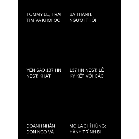
TOMMY LE, TRÁI
BÁ THÀNH:
TIM VÀ KHỐI ÓC
NGƯỜI THỔI
SAU NHỮNG BỘ
HỒN CHO
TRANG PHỤC
BARTENDER VÀ
LỘNG LẪY
NHỮNG CA KHÚC
CHÂN THÀNH TỪ
TRÁI TIM
YẾN SÀO 137 HN
137 HN NEST: LỄ
NEST: KHÁT
KÝ KẾT VỚI CÁC
VỌNG NÂNG TẦM
ĐẠI SỨ VÀ CÔNG
YẾN VIỆT
BỐ CHIẾN LƯỢC
PHÁT TRIỂN MỚI
DOANH NHÂN
MC LA CHÍ HÙNG:
DON NGO VÀ
HÀNH TRÌNH ĐI
MỘT ĐÊM SINH
TÌM MẸ VÀ TÌM