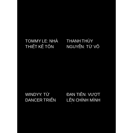
NHẬT Ý NGHĨA
CHÍNH MÌNH
TOMMY LE: NHÀ
THANH THÙY
THIẾT KẾ TÔN
NGUYỄN: TỪ VÕ
VINH VẺ ĐẸP VĂN
ĐƯỜNG ĐẾN SÀN
HÓA VIỆT
CATWALK. CHÂN
DUNG MỘT “NEW
FACE” THUẦN Á
TRIỂN VỌNG
WINDYY: TỪ
ĐAN TIÊN: VƯỢT
DANCER TRIỂN
LÊN CHÍNH MÌNH
VỌNG ĐẾN NGHỆ
ĐỂ TỎA SÁNG
SĨ ĐA NĂNG TRÊN
SÂN KHẤU