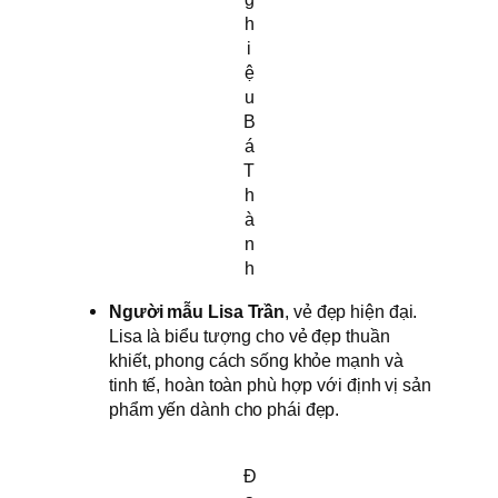
h
i
ệ
u
B
á
T
h
à
n
h
Người mẫu Lisa Trần
, vẻ đẹp hiện đại.
Lisa là biểu tượng cho vẻ đẹp thuần
khiết, phong cách sống khỏe mạnh và
tinh tế, hoàn toàn phù hợp với định vị sản
phẩm yến dành cho phái đẹp.
Đ