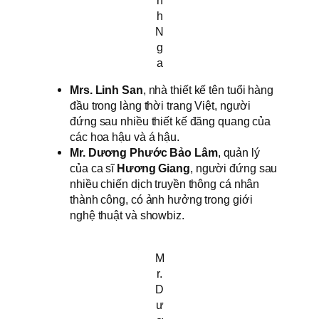
h
N
g
a
Mrs. Linh San
, nhà thiết kế tên tuổi hàng
đầu trong làng thời trang Việt, người
đứng sau nhiều thiết kế đăng quang của
các hoa hậu và á hậu.
Mr. Dương Phước Bảo Lâm
, quản lý
của ca sĩ
Hương Giang
, người đứng sau
nhiều chiến dịch truyền thông cá nhân
thành công, có ảnh hưởng trong giới
nghệ thuật và showbiz.
M
r.
D
ư