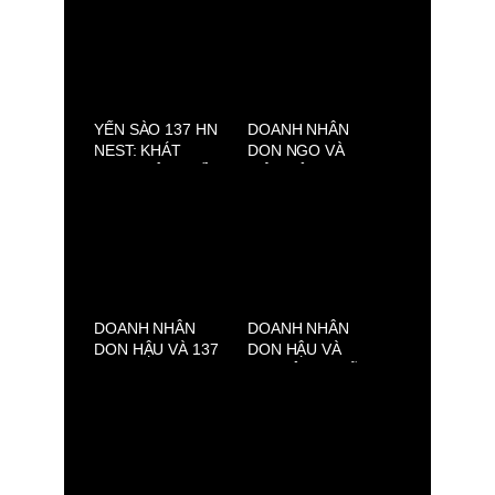
YẾN SÀO 137 HN
DOANH NHÂN
NEST: KHÁT
DON NGO VÀ
VỌNG NÂNG TẦM
MỘT ĐÊM SINH
YẾN VIỆT
NHẬT Ý NGHĨA
DOANH NHÂN
DOANH NHÂN
DON HẬU VÀ 137
DON HẬU VÀ
HN NEST THAM
CHUYỆN BA BỮA,
DỰ SHOW THỜI
NƠI ẨM THỰC
TRANG RỰC RỠ
VIỆT ĐƯỢC KỂ
“LỤA LÀ TRÀ
BẰNG HƯƠNG VỊ
HOA” BY LINH
VÀ PHONG CÁCH
SAN