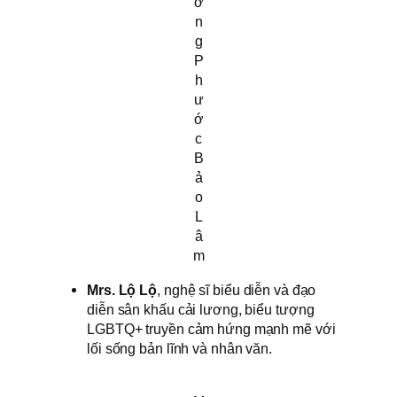
ơ
n
g
P
h
ư
ớ
c
B
ả
o
L
â
m
Mrs. Lộ Lộ
, nghệ sĩ biểu diễn và đạo
diễn sân khấu cải lương, biểu tượng
LGBTQ+ truyền cảm hứng mạnh mẽ với
lối sống bản lĩnh và nhân văn.