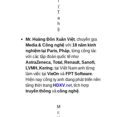
i
(
T
a
h
i)
Mr. Hoàng Đôn Xuân Việt
, chuyên gia
Media & Công nghệ
với
18 năm kinh
nghiệm tại Paris, Pháp
, từng cộng tác
với các tập đoàn quốc tế như
AstraZeneca, Total, Renault, Sanofi,
LVMH, Kering
; tại Việt Nam anh từng
làm việc tại
VieOn
và
FPT Software
.
Hiện nay công ty anh đang phát triển nền
tảng thời trang
HDXV
.net
, tích hợp
truyền thông
và
công nghệ
.
M
r.