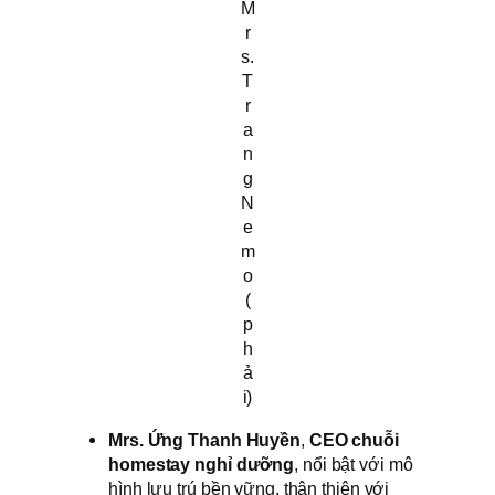
M
r
s.
T
r
a
n
g
N
e
m
o
(
p
h
ả
i)
Mrs. Ứng Thanh Huyền
,
CEO chuỗi
homestay nghỉ dưỡng
, nổi bật với mô
hình lưu trú bền vững, thân thiện với