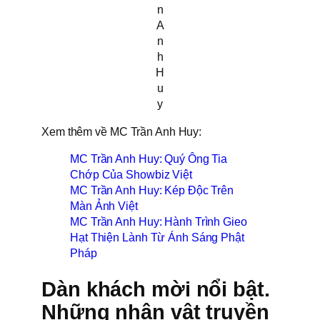
n
A
n
h
H
u
y
Xem thêm về MC Trần Anh Huy:
MC Trần Anh Huy: Quý Ông Tia
Chớp Của Showbiz Việt
MC Trần Anh Huy: Kép Độc Trên
Màn Ảnh Việt
MC Trần Anh Huy: Hành Trình Gieo
Hạt Thiện Lành Từ Ánh Sáng Phật
Pháp
Dàn khách mời nổi bật.
Những nhân vật truyền