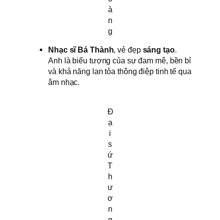
à
n
g
Nhạc sĩ Bá Thành
, vẻ đẹp
sáng tạo
.
Anh là biểu tượng của sự đam mê, bền bỉ
và khả năng lan tỏa thông điệp tinh tế qua
âm nhạc.
Đ
ạ
i
s
ứ
T
h
ư
ơ
n
g