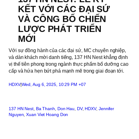
KẾT VỚI CÁC ĐẠI SỨ
VÀ CÔNG BỐ CHIẾN
LƯỢC PHÁT TRIỂN
MỚI
Với sự đồng hành của các đại sứ, MC chuyên nghiệp,
và dàn khách mời danh tiếng, 137 HN Nest khẳng định
vị thế tiên phong trong ngành thực phẩm bổ dưỡng cao
cấp và hứa hẹn bứt phá mạnh mẽ trong giai đoạn tới.
HDXV
|
Wed, Aug 6, 2025, 10:29 PM +07
137 HN Nest
, 
Ba Thanh
, 
Don Hau
, 
DV
, 
HDXV
, 
Jennifer
Nguyen
, 
Xuan Viet Hoang Don