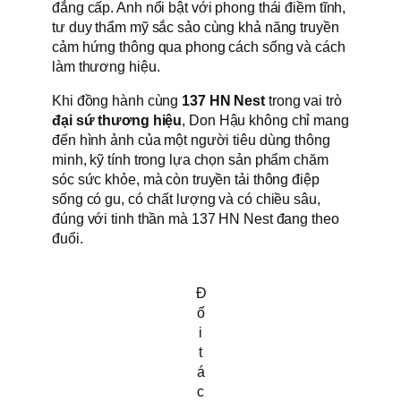
đẳng cấp. Anh nổi bật với phong thái điềm tĩnh,
tư duy thẩm mỹ sắc sảo cùng khả năng truyền
cảm hứng thông qua phong cách sống và cách
làm thương hiệu.
Khi đồng hành cùng
137 HN Nest
trong vai trò
đại sứ thương hiệu
, Don Hậu không chỉ mang
đến hình ảnh của một người tiêu dùng thông
minh, kỹ tính trong lựa chọn sản phẩm chăm
sóc sức khỏe, mà còn truyền tải thông điệp
sống có gu, có chất lượng và có chiều sâu,
đúng với tinh thần mà 137 HN Nest đang theo
đuổi.
Đ
ố
i
t
á
c