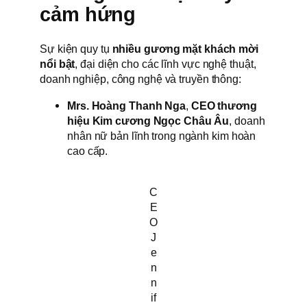
cảm hứng
Sự kiện quy tụ
nhiều gương mặt khách mời
nổi bật
, đại diện cho các lĩnh vực nghệ thuật,
doanh nghiệp, công nghệ và truyền thông:
Mrs. Hoàng Thanh Nga
,
CEO thương
hiệu Kim cương Ngọc Châu Âu
, doanh
nhân nữ bản lĩnh trong ngành kim hoàn
cao cấp.
C
E
O
J
e
n
n
if