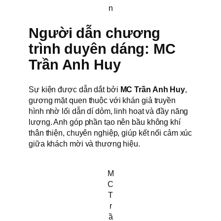
n
Người dẫn chương
trình duyên dáng: MC
Trần Anh Huy
Sự kiện được dẫn dắt bởi
MC Trần Anh Huy
,
gương mặt quen thuộc với khán giả truyền
hình nhờ lối dẫn dí dỏm, linh hoạt và đầy năng
lượng. Anh góp phần tạo nên bầu không khí
thân thiện, chuyên nghiệp, giúp kết nối cảm xúc
giữa khách mời và thương hiệu.
M
C
T
r
ầ