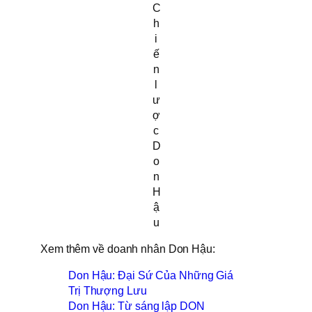
C
h
i
ế
n
l
ư
ợ
c
D
o
n
H
ậ
u
Xem thêm về doanh nhân Don Hậu:
Don Hậu: Đại Sứ Của Những Giá
Trị Thượng Lưu
Don Hậu: Từ sáng lập DON