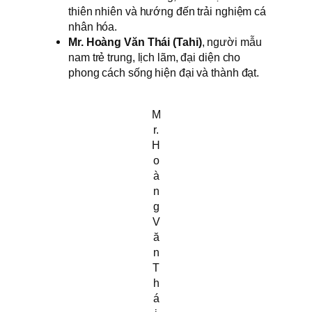
thiên nhiên và hướng đến trải nghiệm cá
nhân hóa.
Mr. Hoàng Văn Thái (Tahi)
, người mẫu
nam trẻ trung, lịch lãm, đại diện cho
phong cách sống hiện đại và thành đạt.
M
r.
H
o
à
n
g
V
ă
n
T
h
á