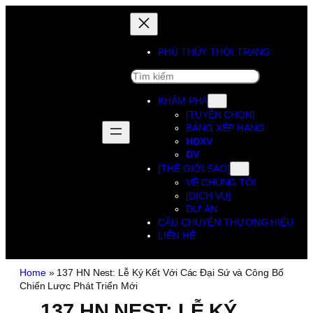
PHÙ THỦY THỜI TRANG
SEARCH
KHÁM PHÁ
[TUYỂN CHỌN]
BẢNG XẾP HẠNG
HDXV
DV
[THẾ GIỚI SAO]
VỀ CHÚNG TÔI
[DỊCH VỤ]
DỰ ÁN
CÂU CHUYỆN THƯƠNG HIỆU
LIÊN HỆ
Home
»
137 HN Nest: Lễ Ký Kết Với Các Đại Sứ và Công Bố
Chiến Lược Phát Triển Mới
137 HN NEST: LỄ KÝ