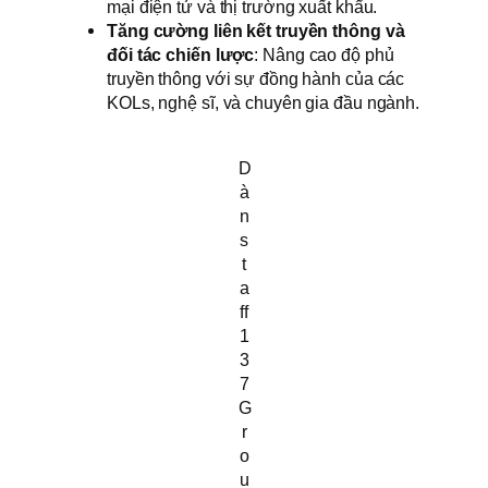
mại điện tử và thị trường xuất khẩu.
Tăng cường liên kết truyền thông và
đối tác chiến lược
: Nâng cao độ phủ
truyền thông với sự đồng hành của các
KOLs, nghệ sĩ, và chuyên gia đầu ngành.
D
à
n
s
t
a
ff
1
3
7
G
r
o
u