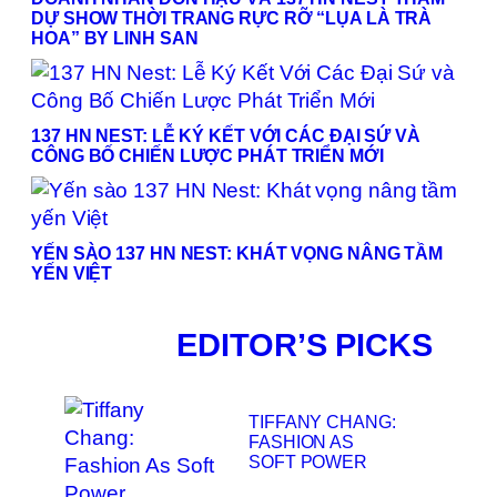
DỰ SHOW THỜI TRANG RỰC RỠ “LỤA LÀ TRÀ
HOA” BY LINH SAN
137 HN NEST: LỄ KÝ KẾT VỚI CÁC ĐẠI SỨ VÀ
CÔNG BỐ CHIẾN LƯỢC PHÁT TRIỂN MỚI
YẾN SÀO 137 HN NEST: KHÁT VỌNG NÂNG TẦM
YẾN VIỆT
EDITOR’S PICKS
TIFFANY CHANG:
FASHION AS
SOFT POWER