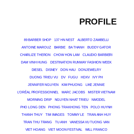
PROFILE
89 BARBER SHOP
137 HN NEST
ALBERTO ZAMBELLI
ANTOINE MAROUZ
BARBIE
BA THANH
BUDDY GATOR
CHARLIZE THERON
CHOW HON LAM
CLAUDIO BARBIERI
DAM VINH HUNG
DESTINATION RUNWAY FASHION WEEK
DIESEL
DISNEY
DON HAU
DONJEWELRY
DUONG TRIEU VU
DV
FUGU
HDXV
IVY PH
JENNIFER NGUYEN
KIM PHUONG
LIKE JENNIE
L’ORÉAL PROFESSIONNEL
MARC JACOBS
MISTER VIETNAM
MORNING DRIP
NGUYEN NHAT TRIEU
NMODEL
PHO LONG DEN
PHONG TRA KHONG TEN
POLO HUYNH
THANH THUY
TIM IMAGES
TOMMY LE
TRAN ANH HUY
TRAN THU TRANG
TU ANH
VANESSA VU TUONG VAN
VIET HOANG
VIET MOON FESTIVAL
WILL FRANCO