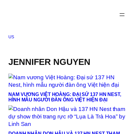
Skip
to
content
US
JENNIFER NGUYEN
NAM VƯƠNG VIỆT HOÀNG: ĐẠI SỨ 137 HN NEST,
HÌNH MẪU NGƯỜI ĐÀN ÔNG VIỆT HIỆN ĐẠI
DOANH NHÂN DON HẬU VÀ 137 HN NEST THAM