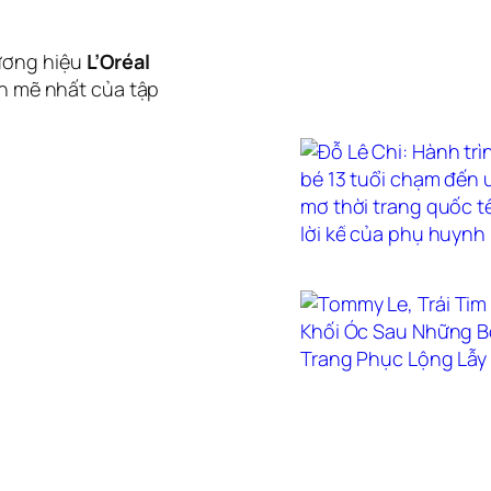
hương hiệu
L’Oréal
h mẽ nhất của tập