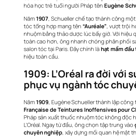
hóa học trẻ tuổi người Pháp tên
Eugène Schu
Năm
1907
, Schueller chế tạo thành công mộ
tóc tổng hợp mang tên
“Auréale”
, vượt trội
nhuộm bằng thảo dược lúc bấy giờ. Với hiệu q
toàn cao hơn, ông nhanh chóng phân phối 
salon tóc tại Paris. Đây chính là
hạt mầm đầu 
hiệu toàn cầu.
1909: L’Oréal ra đời với
phục vụ ngành tóc chuy
Năm
1909
, Eugène Schueller thành lập công
Française de Teintures Inoffensives pour 
Pháp sản xuất thuốc nhuộm tóc không độc hạ
L’Oréal. Ngay từ đầu, ông chọn tập trung vào
chuyên nghiệp
, xây dựng mối quan hệ mật th