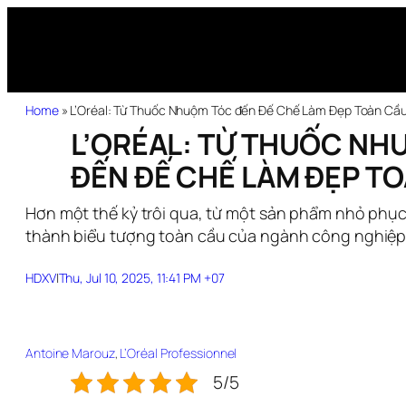
Home
»
L’Oréal: Từ Thuốc Nhuộm Tóc đến Đế Chế Làm Đẹp Toàn Cầ
L’ORÉAL: TỪ THUỐC NH
ĐẾN ĐẾ CHẾ LÀM ĐẸP T
Hơn một thế kỷ trôi qua, từ một sản phẩm nhỏ phục v
thành biểu tượng toàn cầu của ngành công nghiệp
HDXV
|
Thu, Jul 10, 2025, 11:41 PM +07
Antoine Marouz
, 
L’Oréal Professionnel
5/5