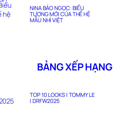
NINA BẢO NGỌC: BIỂU
TƯỢNG MỚI CỦA THẾ HỆ
MẪU NHÍ VIỆT
BẢNG XẾP HẠNG
TOP 10 LOOKS | TOMMY LE
| DRFW2025