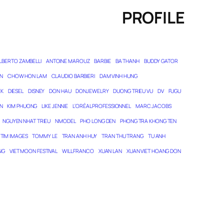
PROFILE
LBERTO ZAMBELLI
ANTOINE MAROUZ
BARBIE
BA THANH
BUDDY GATOR
N
CHOW HON LAM
CLAUDIO BARBIERI
DAM VINH HUNG
EK
DIESEL
DISNEY
DON HAU
DONJEWELRY
DUONG TRIEU VU
DV
FUGU
N
KIM PHUONG
LIKE JENNIE
L’ORÉAL PROFESSIONNEL
MARC JACOBS
NGUYEN NHAT TRIEU
NMODEL
PHO LONG DEN
PHONG TRA KHONG TEN
TIM IMAGES
TOMMY LE
TRAN ANH HUY
TRAN THU TRANG
TU ANH
NG
VIET MOON FESTIVAL
WILL FRANCO
XUAN LAN
XUAN VIET HOANG DON