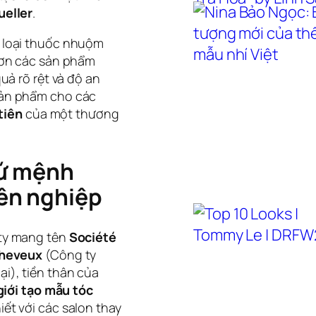
eller
.
t loại thuốc nhuộm
 hơn các sản phẩm
uả rõ rệt và độ an
sản phẩm cho các
tiên
của một thương
 sứ mệnh
ên nghiệp
 ty mang tên
Société
Cheveux
(Công ty
i), tiền thân của
giới tạo mẫu tóc
iết với các salon thay