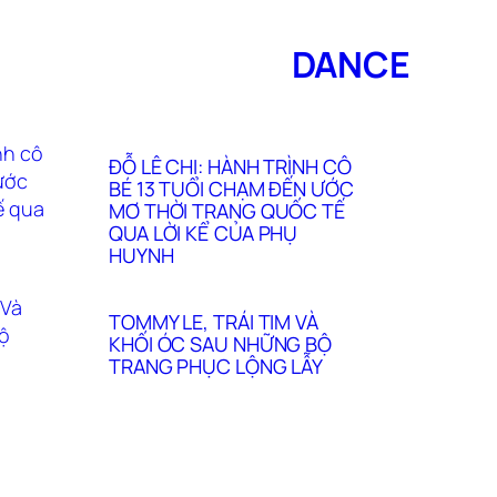
DANCE
ĐỖ LÊ CHI: HÀNH TRÌNH CÔ
BÉ 13 TUỔI CHẠM ĐẾN ƯỚC
MƠ THỜI TRANG QUỐC TẾ
QUA LỜI KỂ CỦA PHỤ
HUYNH
TOMMY LE, TRÁI TIM VÀ
KHỐI ÓC SAU NHỮNG BỘ
TRANG PHỤC LỘNG LẪY