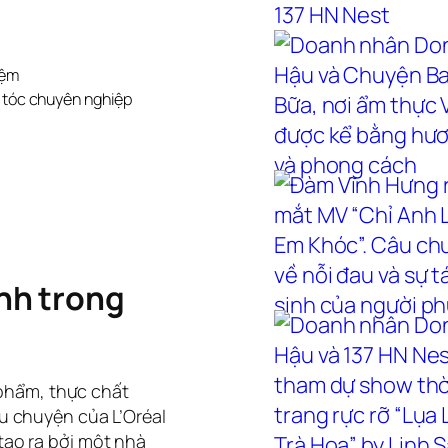
iệm
h tóc chuyên nghiệp
nh trong
 phẩm, thực chất
u chuyện của L’Oréal
tạo ra bởi một nhà