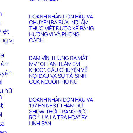
DOANH NHÂN DON HẬU VÀ
CHUYỆN BA BỮA, NƠI ẨM
THỰC VIỆT ĐƯỢC KỂ BẰNG
HƯƠNG VỊ VÀ PHONG
CÁCH
ĐÀM VĨNH HƯNG RA MẮT
MV “CHỈ ANH LÀM EM
KHÓC”. CÂU CHUYỆN VỀ
NỖI ĐAU VÀ SỰ TÁI SINH
CỦA NGƯỜI PHỤ NỮ
DOANH NHÂN DON HẬU VÀ
137 HN NEST THAM DỰ
SHOW THỜI TRANG RỰC
RỠ “LỤA LÀ TRÀ HOA” BY
LINH SAN