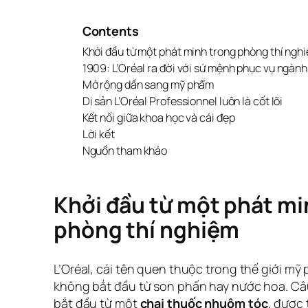
Contents
Khởi đầu từ một phát minh trong phòng thí ngh
1909: L’Oréal ra đời với sứ mệnh phục vụ ngàn
Mở rộng dần sang mỹ phẩm
Di sản L’Oréal Professionnel luôn là cốt lõi
Kết nối giữa khoa học và cái đẹp
Lời kết
Nguồn tham khảo
Khởi đầu từ một phát mi
phòng thí nghiệm
L’Oréal, cái tên quen thuộc trong thế giới mỹ
không bắt đầu từ son phấn hay nước hoa. Câ
bắt đầu từ một
chai thuốc nhuộm tóc
, được 