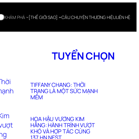
KHÁM PHÁ
[THẾ GIỚI SAO]
CÂU CHUYỆN THƯƠNG HIỆU
LIÊN HỆ
TUYỂN CHỌN
TIFFANY CHANG: THỜI
TRANG LÀ MỘT SỨC MẠNH
MỀM
HOA HẬU VƯƠNG KIM
HẰNG: HÀNH TRÌNH VƯỢT
KHÓ VÀ HỢP TÁC CÙNG
137 HN NEST