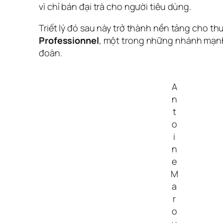
vì chỉ bán đại trà cho người tiêu dùng.
Triết lý đó sau này trở thành nền tảng cho t
Professionnel
, một trong những nhánh mạn
đoàn.
A
n
t
o
i
n
e
M
a
r
o