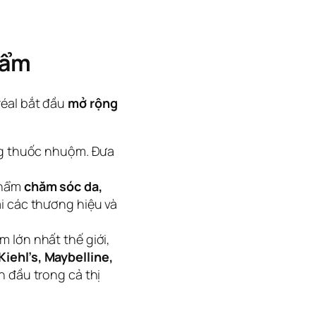
hẩm
réal bắt đầu
mở rộng
òng thuốc nhuộm. Đưa
phẩm
chăm sóc da,
i các thương hiệu và
 lớn nhất thế giới,
iehl’s, Maybelline,
ẫn đầu trong cả thị