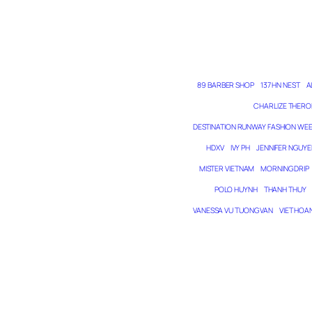
89 BARBER SHOP
137 HN NEST
A
CHARLIZE THERO
DESTINATION RUNWAY FASHION WE
HDXV
IVY PH
JENNIFER NGUYE
MISTER VIETNAM
MORNING DRIP
POLO HUYNH
THANH THUY
VANESSA VU TUONG VAN
VIET HOA