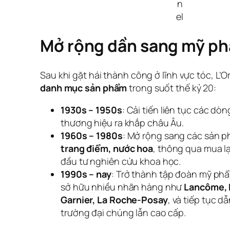
n
el
Mở rộng dần sang mỹ p
Sau khi gặt hái thành công ở lĩnh vực tóc, L’O
danh mục sản phẩm
trong suốt thế kỷ 20:
1930s – 1950s
: Cải tiến liên tục các d
thương hiệu ra khắp châu Âu.
1960s – 1980s
: Mở rộng sang các sản 
trang điểm, nước hoa
, thông qua mua lạ
đầu tư nghiên cứu khoa học.
1990s – nay
: Trở thành tập đoàn mỹ phẩm
sở hữu nhiều nhãn hàng như
Lancôme, K
Garnier, La Roche-Posay
, và tiếp tục d
trường đại chúng lẫn cao cấp.